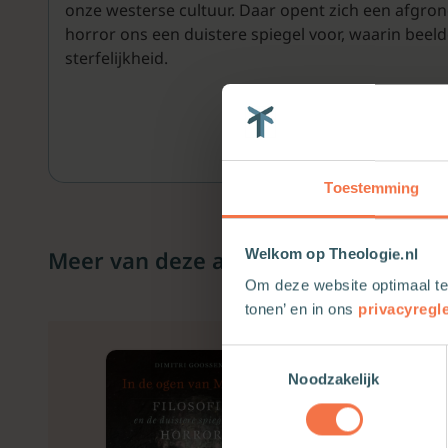
onze westerse cultuur. Daar opent zich een afgro
horror ons een duistere spiegel voor, waarin bee
sterfelijkheid.
Toestemming
Meer van deze auteur
Welkom op Theologie.nl
Om deze website optimaal te
tonen’ en in ons
privacyregl
Toestemmingsselectie
Noodzakelijk