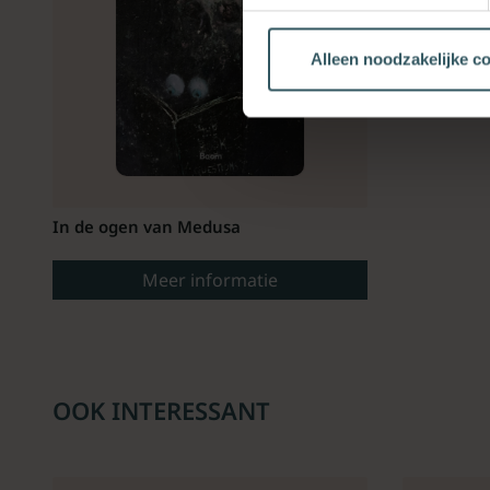
Alleen noodzakelijke c
In de ogen van Medusa
Meer informatie
OOK INTERESSANT