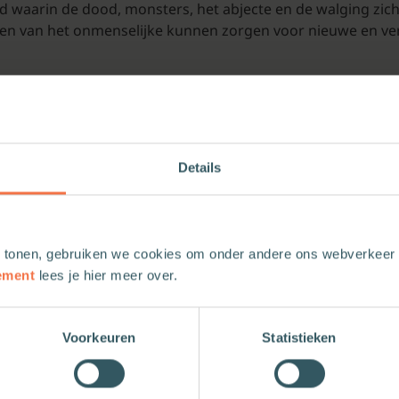
nd waarin de dood, monsters, het abjecte en de walging zi
lden van het onmenselijke kunnen zorgen voor nieuwe en ve
Details
 tonen, gebruiken we cookies om onder andere ons webverkeer t
ement
lees je hier meer over.
Voorkeuren
Statistieken