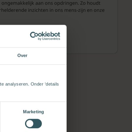
ch ongemakkelijk aan ons opdringen. Zo houdt
rhelderende inzichten in ons mens-zijn en onze
Over
e analyseren. Onder ‘details
Marketing