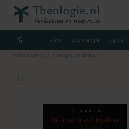
Bijbel
Levensvragen
Opinie
Home
Boeken
In de ogen van Medusa