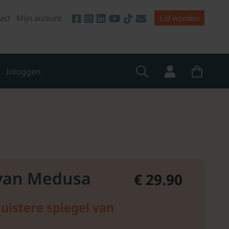
act
Mijn account
Lid worden
Inloggen
 van Medusa
€ 29.90
duistere spiegel van