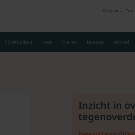
Over ons
Cont
Spiritualiteit
Kerk
Vieren
Boeken
Winkel
ht
Inzicht in o
tegenoverd
bewustwording v