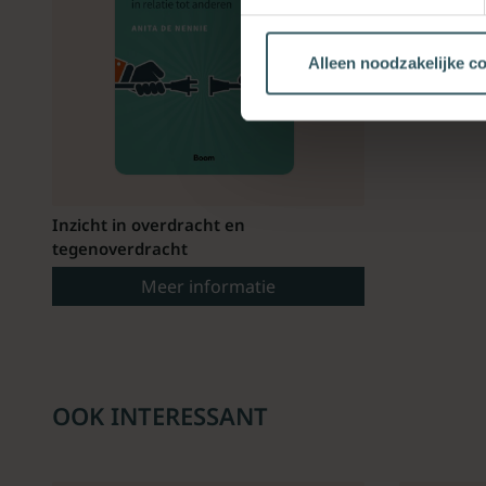
Alleen noodzakelijke c
Inzicht in overdracht en
tegenoverdracht
Meer informatie
OOK INTERESSANT