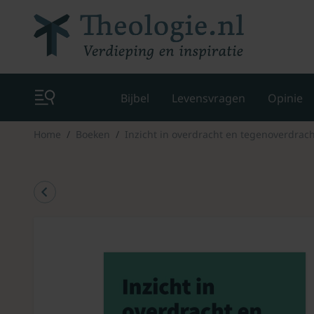
Bijbel
Levensvragen
Opinie
Home
Boeken
Inzicht in overdracht en tegenoverdrac