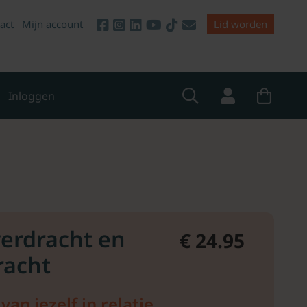
act
Mijn account
Lid worden
Inloggen
verdracht en
€ 24.95
racht
an jezelf in relatie