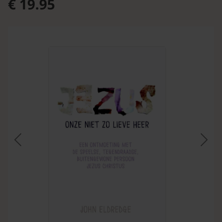
€ 19.95
Vorige
Volg