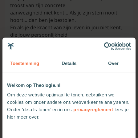
troost van zijn concrete
aanwezigheid niet kent… Als je zijn stem nooit
hoort… dan ben je bestolen.
En als je de kracht van zijn leven in jou niet kent,
die jouw persoonlijkheid
vernieuwt, je gebrokenheid geneest en je in staat
stelt te leven zoals hij
leefde, dan ben je beroofd.
Toestemming
Details
Over
Jezus, bevrijd me van alles wat niet waar is over u
en laat me zien wie u
werkelijk bent
Welkom op Theologie.nl
Om deze website optimaal te tonen, gebruiken we
cookies om onder andere ons webverkeer te analyseren.
Onder ‘details tonen’ en in ons
privacyreglement
lees je
hier meer over.
Meer van deze auteur