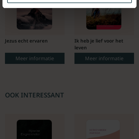
Jezus echt ervaren
Ik heb je lief voor het
leven
Meer informatie
Meer informatie
OOK INTERESSANT