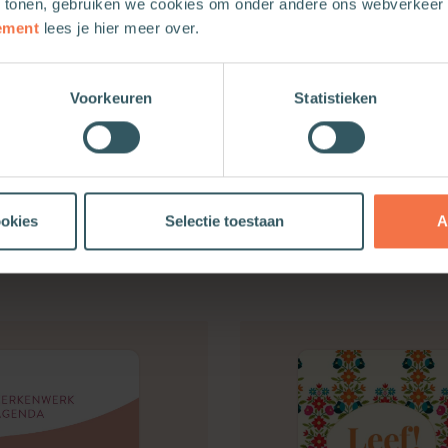
 tonen, gebruiken we cookies om onder andere ons webverkeer t
igheden. Het toont een wereld die soms ver weg lijkt – maar
ement
lees je hier meer over.
Voorkeuren
Statistieken
ookies
Selectie toestaan
A