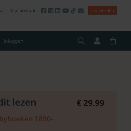
act
Mijn account
Lid worden
Inloggen
dit lezen
€ 29.99
byboeken 1890-