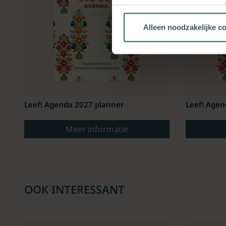
Alleen noodzakelijke c
Leef! Agenda 2027 planner
Leef! Agen
Meer informatie
OOK INTERESSANT