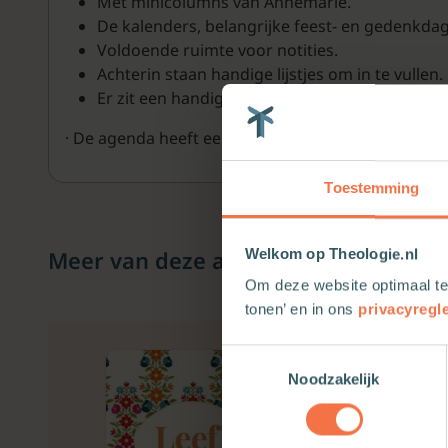
Met minicolumns van Annemarie.
De kalenders, belangrijke feest- en gedenkdag
Voldoende ruimte voor notities.
Achterin staan handige lijstjes om in te vullen.
Er zit een handig opbergvak achterin voor bijvo
· De agenda heeft een handig dichtbindelastiek en
Toestemming
Meer van deze auteur
Welkom op Theologie.nl
Om deze website optimaal te
tonen’ en in ons
privacyregl
Toestemmingsselectie
Noodzakelijk