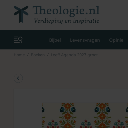
Bijbel
Levensvragen
Opinie
Home
Boeken
Leef! Agenda 2027 groot