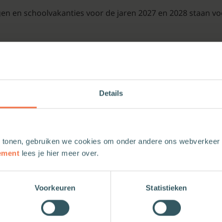
en en schoolvakanties voor de jaren 2027 en 2028 staan vo
orbeeld foto’s of briefjes die je wilt bewaren.
 een spiraalband.
Details
 tonen, gebruiken we cookies om onder andere ons webverkeer t
ement
lees je hier meer over.
Voorkeuren
Statistieken