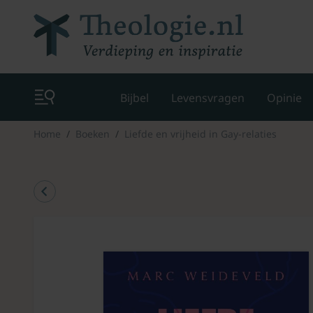
Bijbel
Levensvragen
Opinie
Home
Boeken
Liefde en vrijheid in Gay-relaties