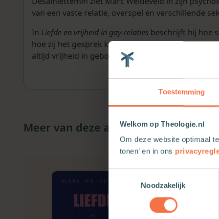
Desalniettemin ziet Marc Weideveld in zijn psychol
van een vaste relatie, overspel en verschillende se
In
Liefde en vrijheid in gay-relaties
beschrijft hij hoe 
hoe zij het gesprek kunnen voeren over het openen 
altijd vrijheid in gebondenheid. Welke balans passen
Toestemming
Meer van deze auteur
Welkom op Theologie.nl
Om deze website optimaal te
tonen’ en in ons
privacyregl
Toestemmingsselectie
Noodzakelijk