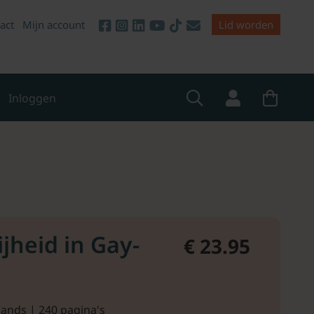
act
Mijn account
Lid worden
Inloggen
ijheid in Gay-
€ 23.95
lands | 240 pagina's