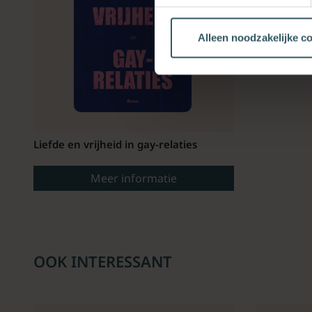
Alleen noodzakelijke c
Liefde en vrijheid in gay-relaties
Meer informatie
OOK INTERESSANT