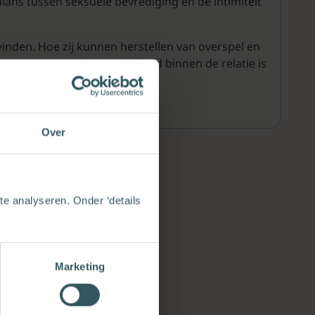
alans tussen seksuele bevrediging en de intimiteit
vinden. Hoe zij kunnen herstellen van overspel en
rouwen te verliezen. ‘Vrijheid binnen de relatie is
Over
e analyseren. Onder ‘details
Marketing