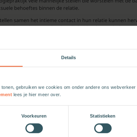
ogiepraktijk vele mannelijke stellen die worstelen met de b
ksuele behoeftes binnen de relatie.
stellen samen het intieme contact in hun relatie kunnen her
van hun relatie, zonder de veiligheid en het onderlinge vert
d is, is voor elk stel – homo of hetero – anders.’
Details
 tonen, gebruiken we cookies om onder andere ons webverkeer t
ement
lees je hier meer over.
Voorkeuren
Statistieken