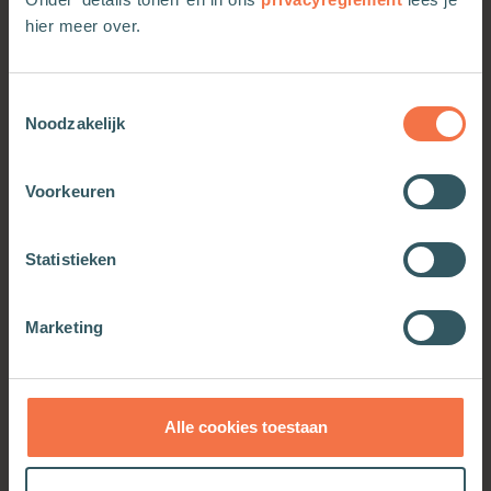
hier meer over.
Meer van deze auteur
Toestemmingsselectie
Noodzakelijk
Voorkeuren
Statistieken
Marketing
Lijden met Christus
Meer informatie
Alle cookies toestaan