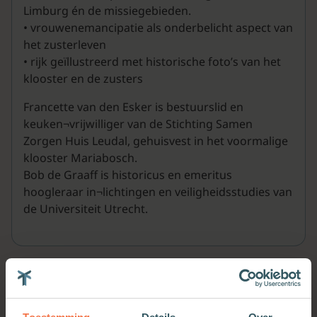
Limburg én de missiegebieden.
• vrouwenemancipatie als onderbelicht aspect van
het zusterleven
• rijk geïllustreerd met historische foto’s van het
klooster en de zusters
Francette van den Esker is bestuurslid en
keuken¬vrijwilliger van de Stichting Samen
Zorgen Huis Leudal, gehuisvest in het voormalige
klooster Mariabosch.
Bob de Graaff is historicus en emeritus
hoogleraar in¬lichtingen en veiligheidsstudies van
de Universiteit Utrecht.
Meer van deze auteur