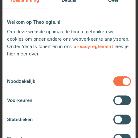
Toestemming
Details
Over
Welkom op Theologie.nl
Om deze website optimaal te tonen, gebruiken we
cookies om onder andere ons webverkeer te analyseren.
Onder ‘details tonen’ en in ons
privacyreglement
lees je
hier meer over.
Toestemmingsselectie
Noodzakelijk
Data en dreiging
Coups, contracoups en
constitutie
Meer informatie
Meer informatie
Voorkeuren
Statistieken