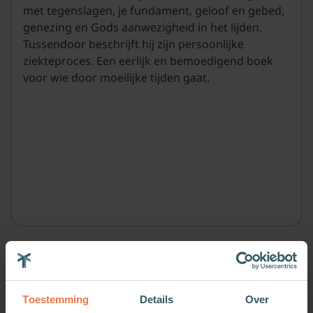
met tegenslagen, je fundament, geloof en gebed,
genezing en Gods aanwezigheid in het lijden.
Tussendoor beschrijft hij zijn persoonlijke
ziekteproces. Een eerlijk en bemoedigend boek
voor wie door moeilijke tijden gaat.
Meer van deze auteur
Toestemming
Details
Over