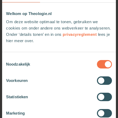
Welkom op Theologie.nl
Om deze website optimaal te tonen, gebruiken we
cookies om onder andere ons webverkeer te analyseren.
Onder ‘details tonen’ en in ons
privacyreglement
lees je
hier meer over.
Toestemmingsselectie
Leiderschap in beweging
Mij ontbreekt niets
Noodzakelijk
Meer informatie
Meer informatie
Voorkeuren
Statistieken
Marketing