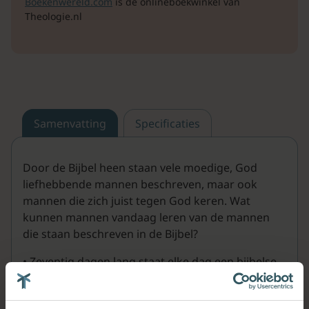
Boekenwereld.com
is de onlineboekwinkel van
Theologie.nl
Samenvatting
Specificaties
Door de Bijbel heen staan vele moedige, God
liefhebbende mannen beschreven, maar ook
mannen die zich juist tegen God keren. Wat
kunnen mannen vandaag leren van de mannen
die staan beschreven in de Bijbel?
• Zeventig dagen lang staat elke dag een bijbelse
man centraal; onder anderen David, Salomo,
Petrus en Paulus.