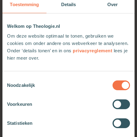
• Iedere dagtekst bestaat uit een kernvers, een
Toestemming
Details
Over
leesvraag, een te lezen bijbelgedeelte, een
biografie van de man die centraal staat, een
verdiepingsvraag die de tekst toepasbaar maakt
Welkom op Theologie.nl
voor het leven nu en afsluitend dank- of
Om deze website optimaal te tonen, gebruiken we
gebedspunten.
cookies om onder andere ons webverkeer te analyseren.
Onder ‘details tonen’ en in ons
privacyreglement
lees je
hier meer over.
Toestemmingsselectie
Noodzakelijk
Voorkeuren
OOK INTERESSANT
Statistieken