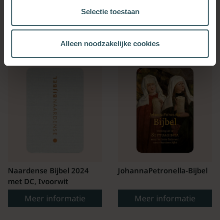
Naardense bijbel
Gooische Bijbel
Selectie toestaan
Meer informatie
Meer informatie
Alleen noodzakelijke cookies
Naardense Bijbel 2024
JohannaPetronella-Bijbel
met DC, Ivoorwit
Meer informatie
Meer informatie