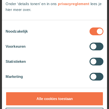
is niet alleen een wonder, maar vooral grote
Onder ‘details tonen’ en in ons
privacyreglement
lees je
literatuur.
hier meer over.
Toestemmingsselectie
Noodzakelijk
Meer van deze auteur
Voorkeuren
Statistieken
Marketing
Alle cookies toestaan