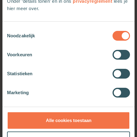
Onder ‘details tonen’ en in ons
privacyreglement
lees je
hier meer over.
Meer van deze auteur
Toestemmingsselectie
Noodzakelijk
Voorkeuren
Statistieken
Marketing
Nabije, naar jou toe
Meer informatie
Alle cookies toestaan