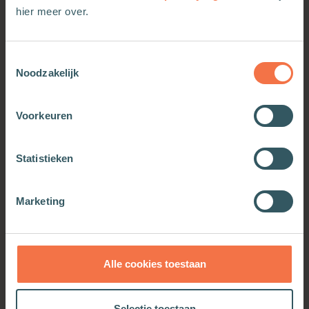
hier meer over.
Toestemmingsselectie
Noodzakelijk
Voorkeuren
Statistieken
Nederlandse kolonisten
Strijkkwartetten in
Marketing
in Amerika en de Liga der
Nederland
Irokezen
Meer informatie
Meer informatie
Alle cookies toestaan
Selectie toestaan