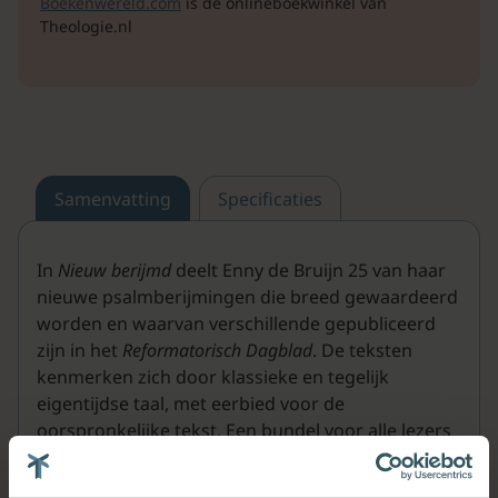
Boekenwereld.com
is de onlineboekwinkel van
Theologie.nl
Samenvatting
Specificaties
In
Nieuw berijmd
deelt Enny de Bruijn 25 van haar
nieuwe psalmberijmingen die breed gewaardeerd
worden en waarvan verschillende gepubliceerd
zijn in het
Reformatorisch Dagblad
. De teksten
kenmerken zich door klassieke en tegelijk
eigentijdse taal, met eerbied voor de
oorspronkelijke tekst. Een bundel voor alle lezers
die verrast willen worden door psalmen en
lofzangen in mooie, nieuwe woorden.