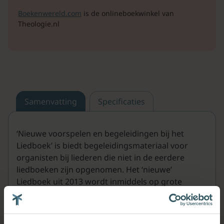
Boekenwereld.com
is de onlineboekwinkel van
Theologie.nl
Samenvatting
Specificaties
‘Nieuwe voorspelen en begeleidingen bij het
Liedboek’ is biedt begeleidingsmateriaal voor
organisten bij liederen die niet in de eerdere
liedboeken zijn opgenomen. Het ‘nieuwe’
Liedboek uit 2013 wordt inmiddels op grote
schaal gebruikt. Bij organisten ontstaat een
groeiende behoefte aan meer
begeleidingsmateriaal, intonaties en voorspelen,