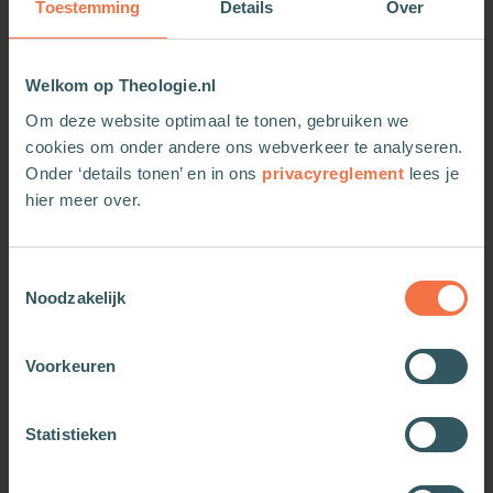
Toestemming
Details
Over
vooral bij strofische liederen die niet in
voorgaande liedboeken stonden. Een driekoppige
redactie heeft een selectie gemaakt en een groep
Welkom op Theologie.nl
van zo’n tachtig componisten heeft bij deze
liederen een voorspel, een intonatie en een
Om deze website optimaal te tonen, gebruiken we
begeleiding geschreven. Deze nieuwe uitgave
cookies om onder andere ons webverkeer te analyseren.
biedt organisten inspirerende
Onder ‘details tonen’ en in ons
privacyreglement
lees je
keuzemogelijkheden en zal de afwisseling zeker
hier meer over.
bevorderen.
Toestemmingsselectie
Noodzakelijk
Voorkeuren
OOK INTERESSANT
Statistieken