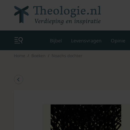
Bijbel
Levensvragen
Opinie
Home
Boeken
Noachs dochter