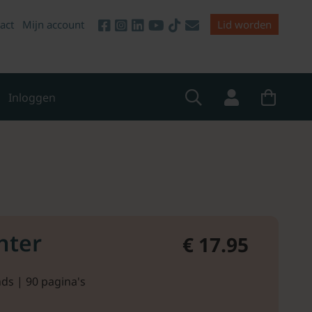
act
Mijn account
Lid worden
Inloggen
hter
€ 17.95
ds | 90 pagina's