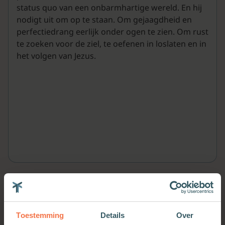
status quo van een onbarmhartige wereld. En hij
nodigt uit om op te staan. Om gejaagdheid en
perfectiedrang eerlijk onder ogen te zien. Om rust
te zoeken voor de ziel, te oefenen in loslaten en in
het volgen van Jezus.
Meer van deze auteur
Toestemming
Details
Over