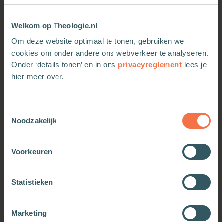
Welkom op Theologie.nl
Om deze website optimaal te tonen, gebruiken we
cookies om onder andere ons webverkeer te analyseren.
Onder ‘details tonen’ en in ons
privacyreglement
lees je
hier meer over.
Toestemmingsselectie
Liefde, lijden, leven
Liefde, lijden, leven
Noodzakelijk
Meer informatie
Meer informatie
Voorkeuren
Statistieken
Marketing