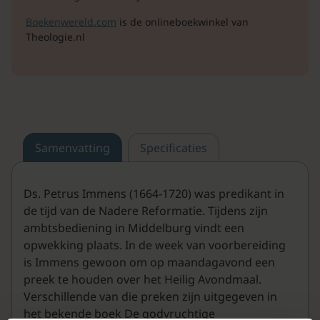
Boekenwereld.com
is de onlineboekwinkel van
Theologie.nl
Samenvatting
Specificaties
Ds. Petrus Immens (1664-1720) was predikant in
de tijd van de Nadere Reformatie. Tijdens zijn
ambtsbediening in Middelburg vindt een
opwekking plaats. In de week van voorbereiding
is Immens gewoon om op maandagavond een
preek te houden over het Heilig Avondmaal.
Verschillende van die preken zijn uitgegeven in
het bekende boek De godvruchtige