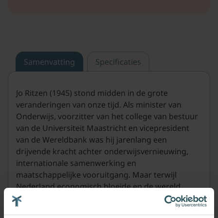
Samenvatting
Specificaties
Jo Ritzen (1945) stond midden in de grote
veranderingen van onze tijd. Als minister van
Onderwijs, voorzitter van het college van bestuur
van de Universiteit Maastricht en vicepresident
van de Wereldbank was hij jarenlang een
drijvende kracht achter onderwijsvernieuwing,
internationale samenwerking en
maatschappelijke vooruitgang. Maar terwijl
Nederland economisch bloeide en de wereld
opener leek dan ooit, zag hij ook hoe
marktdenken, consumentisme en groeiend