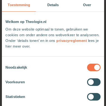
wantrouwen de samenleving begonnen te
Toestemming
Details
Over
ondermijnen, en hoe de natuur het steeds vaker
verloor van de economie.
Welkom op Theologie.nl
In
Optimisme als opdracht
vertelt Ritzen zijn
persoonlijke verhaal: van zijn jeugd in het
Om deze website optimaal te tonen, gebruiken we
naoorlogse Limburg tot zijn rol in de Haagse
cookies om onder andere ons webverkeer te analyseren.
politiek en de wereld van internationale
Onder ‘details tonen’ en in ons
privacyreglement
lees je
samenwerking en kennisuitwisseling. Met open
hier meer over.
vizier kijkt hij terug op de keuzes van zijn
generatie en stelt hij de prangende vraag: hadden
we het anders moeten doen?
Toestemmingsselectie
Noodzakelijk
Voorkeuren
OOK INTERESSANT
Statistieken