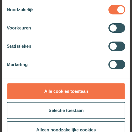
Toestemmingsselectie
Noodzakelijk
Voorkeuren
Statistieken
Over vrijheid
Utilitarisme
Meer informatie
Meer informatie
Marketing
Alle cookies toestaan
OOK INTERESSANT
Selectie toestaan
Alleen noodzakelijke cookies