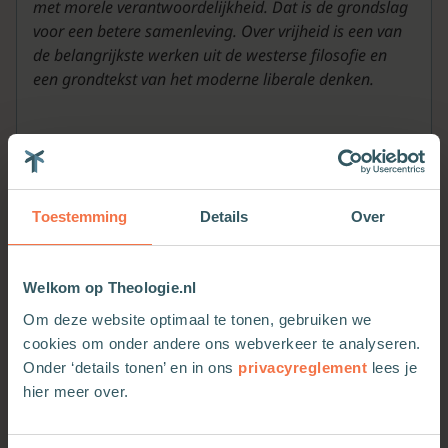
met morele verantwoordelijkheid. Dat is de grondslag
voor een betere samenleving. Over vrijheid is een van
de belangrijkste werken uit de westerse filosofie en
een grondtekst van het moderne liberale denken.
Toestemming
Details
Over
Welkom op Theologie.nl
Meer van deze auteur
Om deze website optimaal te tonen, gebruiken we
cookies om onder andere ons webverkeer te analyseren.
Onder ‘details tonen’ en in ons
privacyreglement
lees je
hier meer over.