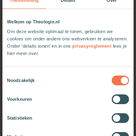
Toestemming
Details
Over
Neurowetenschapper Amishi Jha doet al twintig
jaar wetenschappelijk onderzoek naar aandacht.
In haar laboratorium testte ze verschillende
Welkom op Theologie.nl
cognitieve technieken op mensen die onder hoge
druk staan, zoals militairen, brandweerlieden,
Om deze website optimaal te tonen, gebruiken we
studenten en topsporters. In dit boek deelt ze
cookies om onder andere ons webverkeer te analyseren.
voor het eerst de resultaten en onthult ze
Onder ‘details tonen’ en in ons
privacyreglement
lees je
praktische oefeningen waarmee we ons
hier meer over.
concentratievermogen kunnen verbeteren in
slechts twaalf minuten per dag.
Toestemmingsselectie
Noodzakelijk
Voorkeuren
OOK INTERESSANT
Statistieken