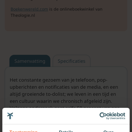
Boekenwereld.com
is de onlineboekwinkel van
Theologie.nl
Samenvatting
Specificaties
Het constante gezoem van je telefoon, pop-
upberichten en notificaties van de media, en een
altijd groeiende to-dolist; we leven in een tijd en
een cultuur waarin we chronisch afgeleid zijn.
Volgens onderzoek gaat zelfs 50 procent van ons
leven aan ons voorbij. Hoe kan dat? We hebben er
geen aandacht voor.