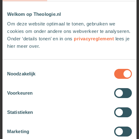
Welkom op Theologie.nl
Om deze website optimaal te tonen, gebruiken we
cookies om onder andere ons webverkeer te analyseren.
Onder ‘details tonen’ en in ons
privacyreglement
lees je
hier meer over.
Rechtvaardigheid
De tirannie van
Toestemmingsselectie
verdienste
Noodzakelijk
Meer informatie
Meer informatie
Voorkeuren
Statistieken
Marketing