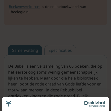
Boekenwereld.com
is de onlineboekwinkel van
Theologie.nl
Samenvatting
Specificaties
De Bijbel is een verzameling van 66 boeken, die op
het eerste oog soms weinig gemeenschappelijk
lijken te hebben. Maar door die hele bibliotheek
heen loopt de rode draad van Gods liefde voor en
trouw aan mensen. In deze Rebusbijbel
ontdekken kinderen die rode draad. Bij elk
bijbelboek maken ze een rebus met als uitkomst
een kerntekst uit dat bijbelboek. Daarnaast leren