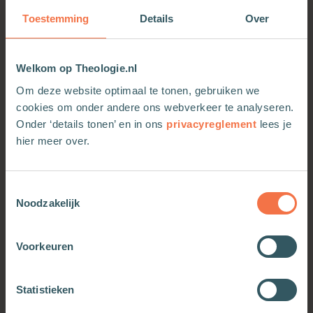
ze waar het bijbelboek over gaat, welke plaats het
Toestemming
Details
Over
heeft in de Bijbel en wat het voor hen betekent. Bij
elk bijbelboek is een link naar een passend
kinderlied.
Welkom op Theologie.nl
Dit boek helpt kinderen om de samenhang en
Om deze website optimaal te tonen, gebruiken we
relevantie van de Bijbel te leren kennen, zodat ze
cookies om onder andere ons webverkeer te analyseren.
op een speelse manier liefde voor Gods Woord
Onder ‘details tonen’ en in ons
privacyreglement
lees je
zullen ontwikkelen. Een vrolijk en kleurrijk boek,
hier meer over.
vol verwondering en enthousiasme over God en
zijn Woord!
Toestemmingsselectie
Noodzakelijk
Voorkeuren
OOK INTERESSANT
Statistieken