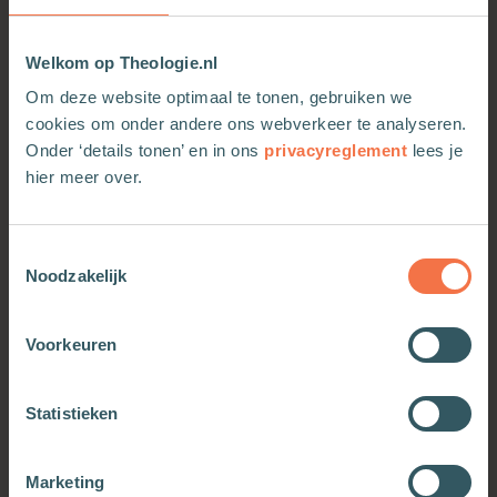
Welkom op Theologie.nl
Om deze website optimaal te tonen, gebruiken we
cookies om onder andere ons webverkeer te analyseren.
Onder ‘details tonen’ en in ons
privacyreglement
lees je
hier meer over.
Toestemmingsselectie
Noodzakelijk
Wachten met volharding
Het hart van God
Meer informatie
Meer informatie
Voorkeuren
Statistieken
Marketing