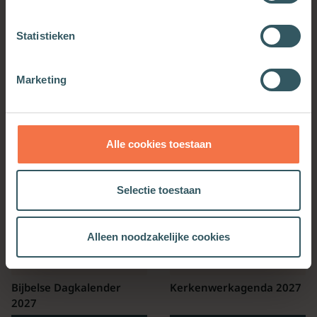
Statistieken
OOK INTERESSANT
Marketing
Alle cookies toestaan
Selectie toestaan
Alleen noodzakelijke cookies
Bijbelse Dagkalender
Kerkenwerkagenda 2027
2027