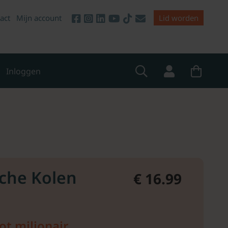
act
Mijn account
Lid worden
Inloggen
che Kolen
€ 16.99
ot miljonair