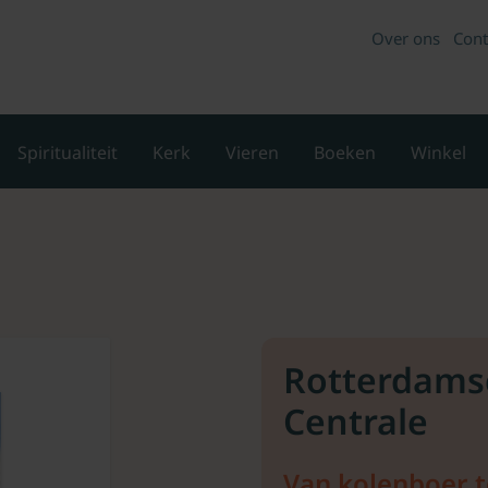
Over ons
Cont
Spiritualiteit
Kerk
Vieren
Boeken
Winkel
Rotterdams
Centrale
Van kolenboer t