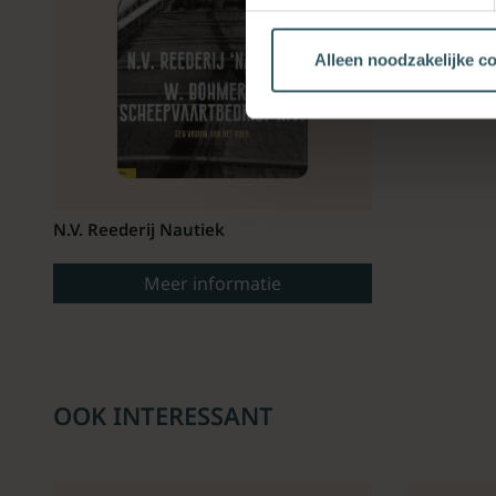
Alleen noodzakelijke c
N.V. Reederij Nautiek
Meer informatie
OOK INTERESSANT