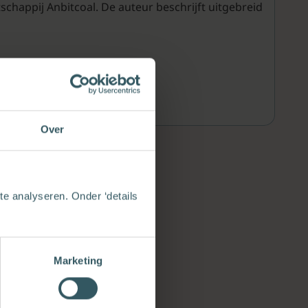
happij Anbitcoal. De auteur beschrijft uitgebreid
Over
e analyseren. Onder ‘details
Marketing