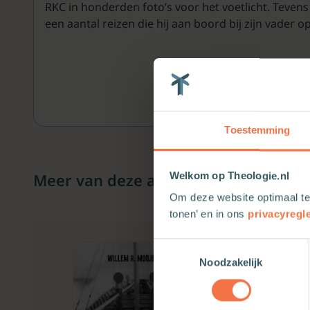
RKC in honderden foto’s voor het voetlicht. Teve
een aantal reizen die hij aan boord bij zijn vader
Toestemming
Meer van deze auteur
Welkom op Theologie.nl
Om deze website optimaal te
tonen’ en in ons
privacyregl
Toestemmingsselectie
Noodzakelijk