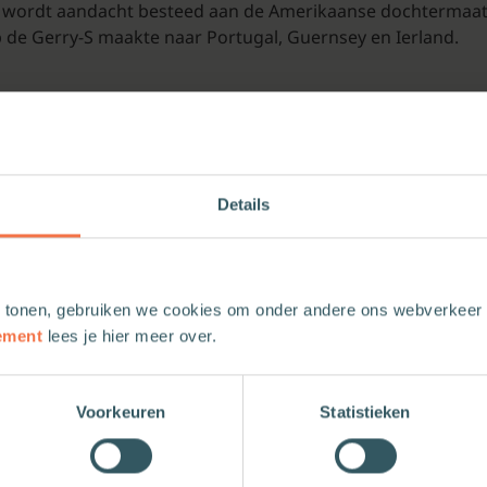
ns wordt aandacht besteed aan de Amerikaanse dochtermaatsc
 op de Gerry-S maakte naar Portugal, Guernsey en Ierland.
Details
 tonen, gebruiken we cookies om onder andere ons webverkeer t
ement
lees je hier meer over.
Voorkeuren
Statistieken