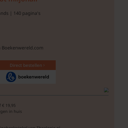
nds | 140 pagina's
ia Boekenwereld.com
Direct bestellen
f € 19,95
rgen in huis
lineboekwinkel van Theologie.nl