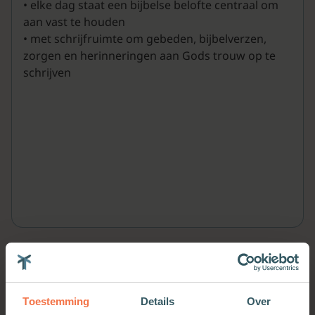
• elke dag staat een bijbelse belofte centraal om
aan vast te houden
• met schrijfruimte om gebeden, bijbelverzen,
zorgen en herinneringen aan Gods trouw op te
schrijven
Meer van deze auteur
Toestemming
Details
Over