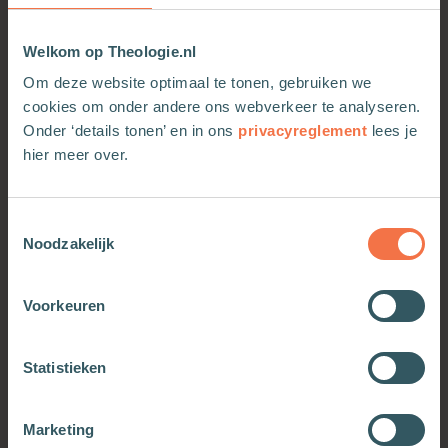
Welkom op Theologie.nl
Om deze website optimaal te tonen, gebruiken we
cookies om onder andere ons webverkeer te analyseren.
Onder ‘details tonen’ en in ons
privacyreglement
lees je
hier meer over.
Toestemmingsselectie
Max Lucado Agenda 2027
Max Lucado Agenda 2027
Noodzakelijk
Meer informatie
Meer informatie
Voorkeuren
Statistieken
Marketing