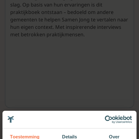
slag. Op basis van hun ervaringen is dit
praktijkboek ontstaan – bedoeld om andere
gemeenten te helpen Samen Jong te vertalen naar
hun eigen context. Met inspirerende interviews
met betrokken praktijkmensen.
Meer van deze auteur
Toestemming
Details
Over