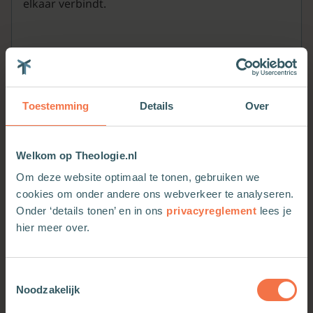
elkaar verbindt.
Ronald van Raak
is hoogleraar Erasmiaanse
waarden aan de Erasmus Universiteit Rotterdam
(EUR) en is als raadslid verbonden aan de Raad
Toestemming
Details
Over
voor het Openbaar Bestuur (ROB)
Welkom op Theologie.nl
Om deze website optimaal te tonen, gebruiken we
Meer van deze auteur
cookies om onder andere ons webverkeer te analyseren.
Onder ‘details tonen’ en in ons
privacyreglement
lees je
hier meer over.
Toestemmingsselectie
Noodzakelijk