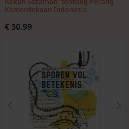
Rekan Sezaman' tentang Perang
Kemerdekaan Indonesia
€ 30.99
Vorige
Volg