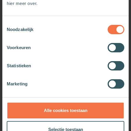
Meer van deze auteur
hier meer over.
Toestemmingsselectie
Noodzakelijk
Voorkeuren
Statistieken
Marketing
Biografie van de
Biografie van de
Noordzee
Zuiderzee
Meer informatie
Meer informatie
Alle cookies toestaan
Selectie toestaan