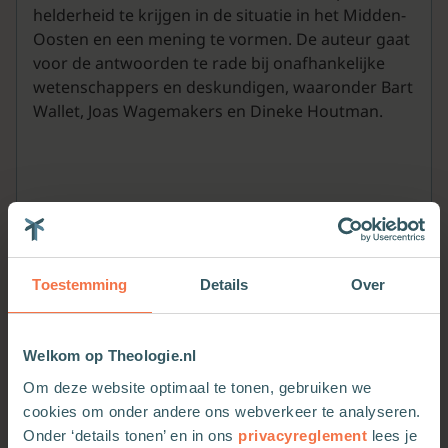
helderheid te krijgen in de situatie in het Midden-
Oosten en een mening te vormen. De auteur gaat
voor de antwoorden te rade bij onafhankelijke
wetenschappers en deskundigen, waaronder Bart
Wallet, Joas Wagemakers en Dineke Houtman.
Toestemming
Details
Over
Welkom op Theologie.nl
Om deze website optimaal te tonen, gebruiken we
cookies om onder andere ons webverkeer te analyseren.
Onder ‘details tonen’ en in ons
privacyreglement
lees je