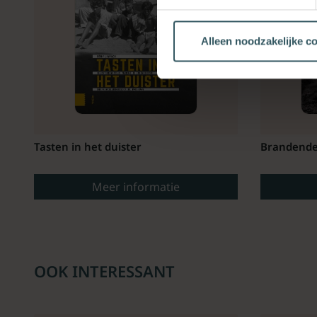
Alleen noodzakelijke c
Tasten in het duister
Brandend
Meer informatie
OOK INTERESSANT