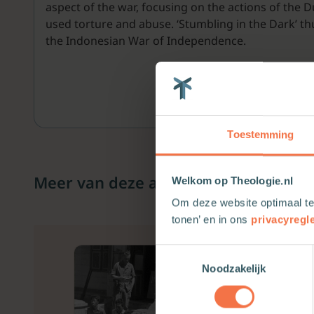
aspect of the war, focusing on the actions of the D
used torture and abuse. ‘Stumbling in the Dark’ th
the Indonesian War of Independence.
Toestemming
Meer van deze auteur
Welkom op Theologie.nl
Om deze website optimaal te
tonen’ en in ons
privacyregl
Toestemmingsselectie
Noodzakelijk