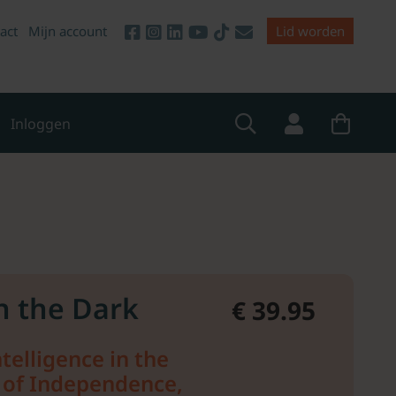
act
Mijn account
Lid worden
Inloggen
n the Dark
€ 39.95
ntelligence in the
 of Independence,