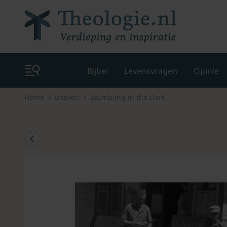
Bijbel
Levensvragen
Opinie
Home
Boeken
Stumbling in the Dark