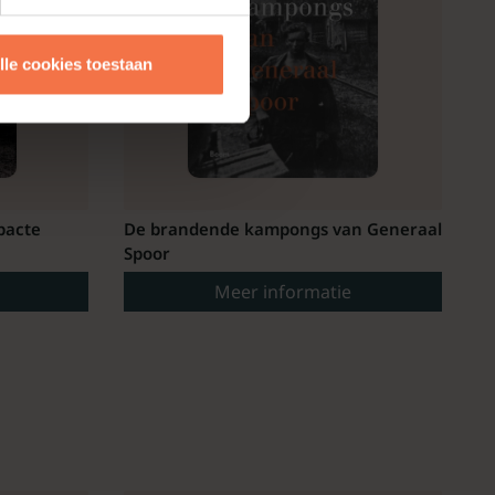
lle cookies toestaan
pacte
De brandende kampongs van Generaal
Spoor
Meer informatie