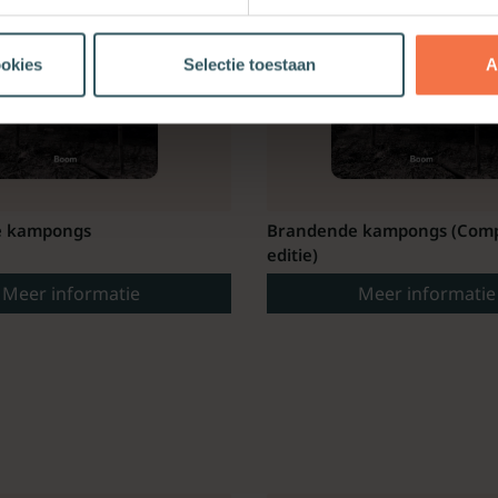
ookies
Selectie toestaan
A
e kampongs
Brandende kampongs (Com
editie)
Meer informatie
Meer informatie