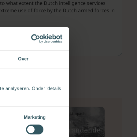
 to what extent the Dutch intelligence services
 extreme use of force by the Dutch armed forces in
Over
e analyseren. Onder ‘details
Marketing