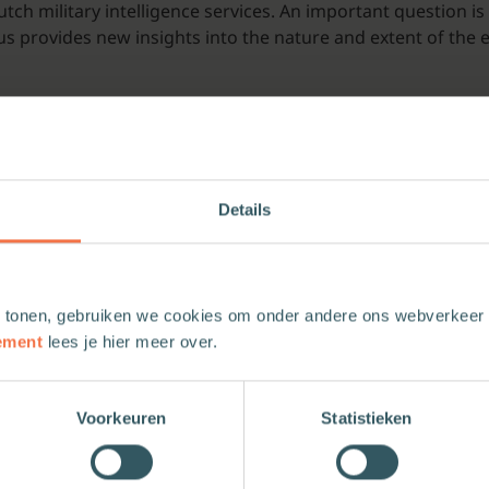
utch military intelligence services. An important question is
us provides new insights into the nature and extent of the
Details
 tonen, gebruiken we cookies om onder andere ons webverkeer t
ement
lees je hier meer over.
Voorkeuren
Statistieken