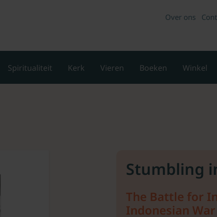
Over ons
Cont
Spiritualiteit
Kerk
Vieren
Boeken
Winkel
Stumbling i
The Battle for I
Indonesian War