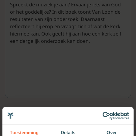
Spreekt de muziek je aan? Ervaar je iets van God
of het goddelijke? In dit boek toont Van Loon de
resultaten van zijn onderzoek. Daarnaast
reflecteert hij erop en vraagt zich af wat de kerk
hiermee kan. Ook geeft hij aan hoe een kerk zelf
een dergelijk onderzoek kan doen.
Meer van deze auteur
Toestemming
Details
Over