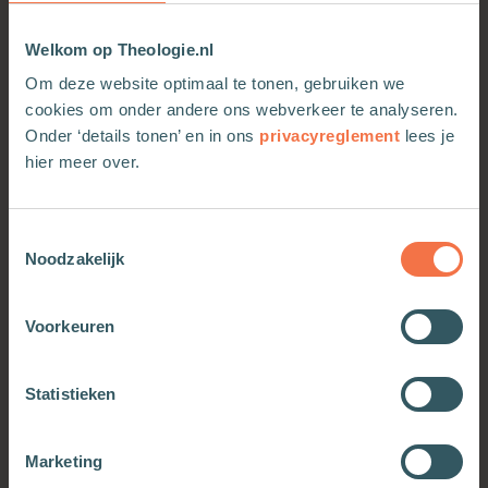
Welkom op Theologie.nl
Om deze website optimaal te tonen, gebruiken we
cookies om onder andere ons webverkeer te analyseren.
Onder ‘details tonen’ en in ons
privacyreglement
lees je
hier meer over.
In therapie bij Jezus
Het grote boek van
Toestemmingsselectie
levenskunst
Noodzakelijk
Meer informatie
Meer informatie
Voorkeuren
Statistieken
Marketing