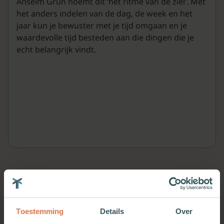
Anselm Grün noemt dit ‘het ritme van de ziel’. Met
het anders indelen van de dag, de week en het
jaar kun je bewuster met je tijd omgaan en je
waardevolle tijd besteden aan die dingen die je
echt belangrijk vindt.
Meer van deze auteur
Toestemming
Details
Over