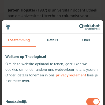
Jeroen Hopster
(1987) is universitair docent Ethiek
aan de Universiteit Utrecht en columnist voor
Filosofie Magazine
. Hij promoveerde met een
proefschrift over evolutionaire ethiek en doet
onderzoek naar morele vraagstukken over
techniek en klimaat. Over toeval en ‘what if-
Toestemming
Details
Over
geschiedenis’ schreef hij eerder het boek
De
andere afslag
(2018).
Welkom op Theologie.nl
Om deze website optimaal te tonen, gebruiken we
cookies om onder andere ons webverkeer te analyseren.
Onder ‘details tonen’ en in ons
privacyreglement
lees je
Meer van deze auteur
hier meer over.
Toestemmingsselectie
Noodzakelijk