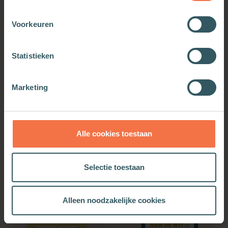
Voorkeuren
Statistieken
Marketing
De andere afslag
De andere afslag
Meer informatie
Meer informatie
Alle cookies toestaan
Selectie toestaan
Alleen noodzakelijke cookies