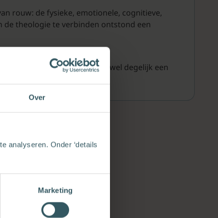
an rouw: de fysieke, emotionele, cognitieve,
en de theologie te verbinden ontstond een
n wijzere mensen, bestaat er wel degelijk een
helpen.
Over
e analyseren. Onder ‘details
Marketing