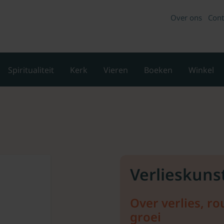
Over ons
Cont
Spiritualiteit
Kerk
Vieren
Boeken
Winkel
Verlieskuns
Over verlies, ro
groei