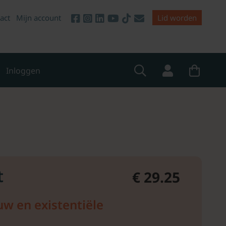
act
Mijn account
Lid worden
Inloggen
t
€ 29.25
uw en existentiële