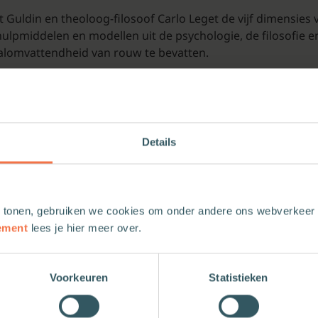
Guldin en theoloog-filosoof Carlo Leget de vijf dimensies v
hulpmiddelen en modellen uit de psychologie, de filosofie 
alomvattendheid van rouw te bevatten.
nt van het leven nooit een garantie is dat we veranderen i
ële groei. De groei waarmee wij onszelf en anderen kunnen 
Details
 tonen, gebruiken we cookies om onder andere ons webverkeer t
ement
lees je hier meer over.
Voorkeuren
Statistieken