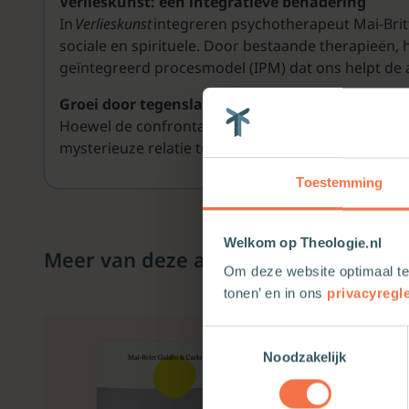
Verlieskunst: een integratieve benadering
In
Verlieskunst
integreren psychotherapeut Mai-Britt 
sociale en spirituele. Door bestaande therapieën, 
geïntegreerd procesmodel (IPM) dat ons helpt de 
Groei door tegenslag
Hoewel de confrontatie met de donkere en zware ka
mysterieuze relatie tussen tegenslag en existenti
Toestemming
Welkom op Theologie.nl
Meer van deze auteur
Om deze website optimaal te
tonen’ en in ons
privacyregl
Toestemmingsselectie
Noodzakelijk