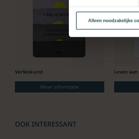
Alleen noodzakelijke c
Verlieskunst
Leven aan 
Meer informatie
OOK INTERESSANT