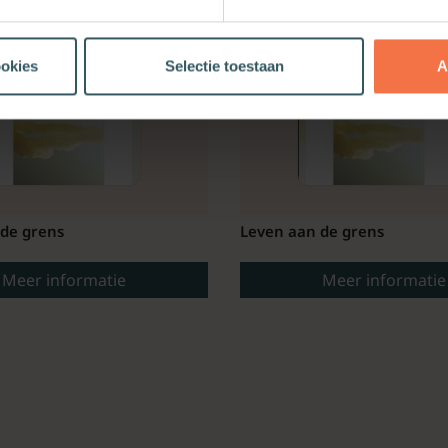
ookies
Selectie toestaan
A
de grens
Leven aan de grens
Meer informatie
Meer informatie