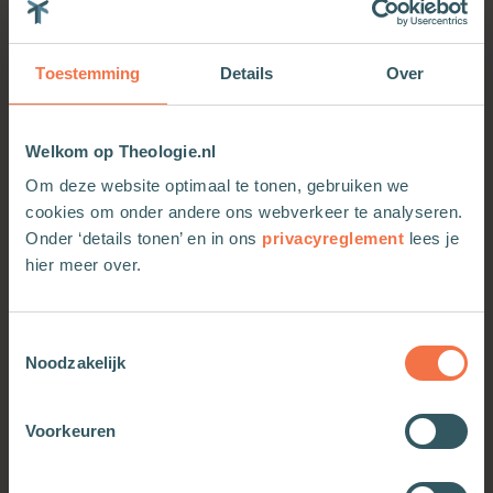
werken in de hulpverlening en de ggz.
Toestemming
Details
Over
Meer van deze auteur
Welkom op Theologie.nl
Om deze website optimaal te tonen, gebruiken we
cookies om onder andere ons webverkeer te analyseren.
Onder ‘details tonen’ en in ons
privacyreglement
lees je
hier meer over.
Toestemmingsselectie
Noodzakelijk
Voorkeuren
Verslagleggen in de ggz
Als je kind trans is