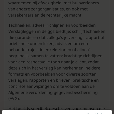
waarnemen bij afwezigheid, met hulpverleners
van andere zorgorganisaties, en ook met
verzekeraars en de rechterlijke macht.
Technieken, advies, richlijnen en voorbeelden
Verslagleggen in de ggz biedt je: schrijftechnieken
die garanderen dat collega’s je verslag, rapport of
brief snel kunnen lezen; adviezen om een
behandeltraject in enkele zinnen of alinea’s
begrijpelijk samen te vatten; krachtige richtlijnen
voor een respectvolle toon naar je cliënt, zodat
deze zich in het verslag kan herkennen; heldere
formats en voorbeelden voor diverse soorten
verslagen, rapporten en brieven; praktische en
concrete aanwijzingen om te voldoen aan de
Algemene verordening gegevensbescherming
(AVG).
Het boek is specifiek geschreven voor mensen die