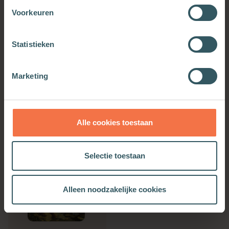
o.a.
Vrije wil, moraal en het geslaagde leven
(Vantilt,
Voorkeuren
2017) en
Basisboek filosofie
(Uitgeverij kleine Uil,
2021).
Statistieken
Marketing
Meer van deze auteur
Alle cookies toestaan
Selectie toestaan
Alleen noodzakelijke cookies