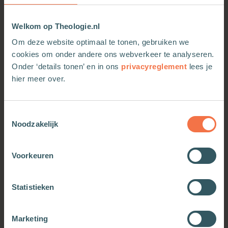
Welkom op Theologie.nl
Om deze website optimaal te tonen, gebruiken we
cookies om onder andere ons webverkeer te analyseren.
Onder ‘details tonen’ en in ons
privacyreglement
lees je
hier meer over.
Toestemmingsselectie
Weerbaar leven
Groene catechismus
Noodzakelijk
Meer informatie
Meer informatie
Voorkeuren
Statistieken
Marketing