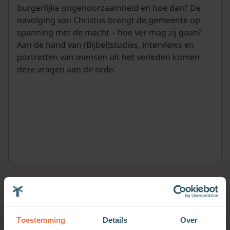
burgerlijke ongehoorzaamheid en hoe dan? De
navolging van Christus brengt de gemeente op
spanning met de macht – hoe ver mag zij gaan?
Aan de hand van (Bijbel)studies, interviews en
portretten van mensen uit het verleden komen
deze vragen aan de orde.
Meer van deze auteur
Toestemming
Details
Over