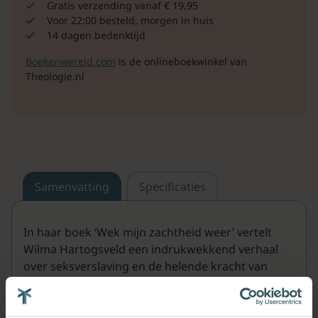
Gratis verzending vanaf € 19,95
Voor 22:00 besteld, morgen in huis
14 dagen bedenktijd
Boekenwereld.com
is de onlineboekwinkel van
Theologie.nl
Samenvatting
Specificaties
In haar boek ‘Wek mijn zachtheid weer’ vertelt
Wilma Hartogsveld een indrukwekkend verhaal
over seksverslaving en de helende kracht van
vergeving. Annet is getrouwd met de liefde van
haar leven, maar dan ontdekt ze dat hij een
dubbelleven leidt en seksverslaafd is. Ze wordt