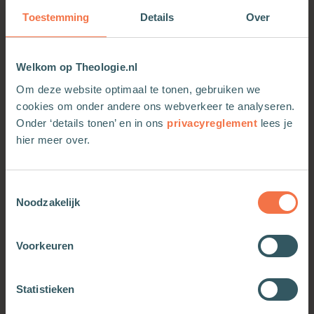
verscheurd door emoties als liefde en angst,
Toestemming
Details
Over
schaamte en wantrouwen. Als Chris opgenomen
wordt in een verslavingskliniek zet Annet alles op
alles om haar leven en dat van hun kinderen weer
Welkom op Theologie.nl
op te pakken en zichzelf te hervinden. Ze ontdekt
Om deze website optimaal te tonen, gebruiken we
dat ze er niet alleen voor staat in dit helende maar
cookies om onder andere ons webverkeer te analyseren.
ook pijnlijke proces.
Onder ‘details tonen’ en in ons
privacyreglement
lees je
hier meer over.
Toestemmingsselectie
Noodzakelijk
Voorkeuren
OOK INTERESSANT
Statistieken