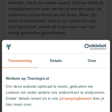
oefenen. Het is de moeite waard. Geloven biedt de
mogelijkheid om weer verrast te worden door de
volheid en schoonheid van het leven. Waar zijn
boek ‘Godschaamte’ vooral zijn zoektocht naar
God beschreef, vertelt dit boek meer over zijn
nieuw gevonden geloofsleven.
Toestemming
Details
Over
Welkom op Theologie.nl
Om deze website optimaal te tonen, gebruiken we
Meer van deze auteur
cookies om onder andere ons webverkeer te analyseren.
Onder ‘details tonen’ en in ons
privacyreglement
lees je
hier meer over.