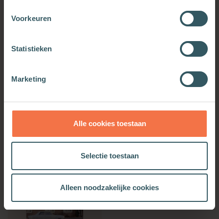
Voorkeuren
Statistieken
Wonen, wonen, wonen
Het bewoonbare land
Marketing
Meer informatie
Meer informatie
Alle cookies toestaan
Selectie toestaan
Alleen noodzakelijke cookies