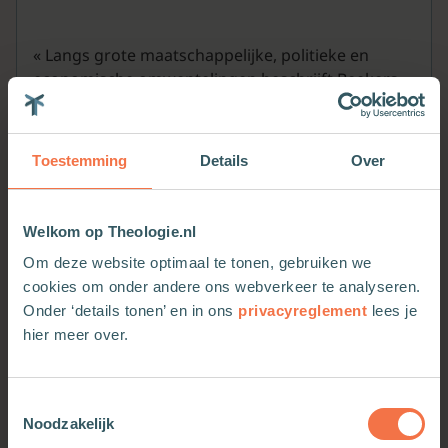
« Langs grote maatschappelijke, politieke en
economische omwentelingen beschrijft Beekers
de ontwikkeling van de eerste corporaties van
medio negentiende eeuw tot nu en brengt deze
geschiedenis tot leven. »
Toestemming
Details
Over
NRC Handelsblad over
Het bewoonbare land
Welkom op Theologie.nl
Om deze website optimaal te tonen, gebruiken we
cookies om onder andere ons webverkeer te analyseren.
Meer van deze auteur
Onder ‘details tonen’ en in ons
privacyreglement
lees je
hier meer over.
Toestemmingsselectie
Noodzakelijk