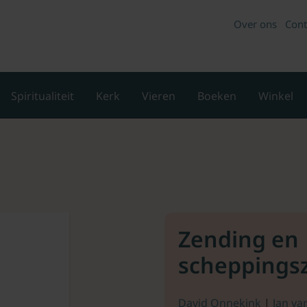
Over ons
Cont
Spiritualiteit
Kerk
Vieren
Boeken
Winkel
Zending en
scheppings
David Onnekink
|
Jan va