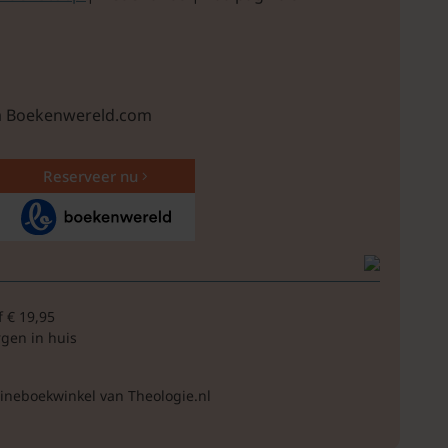
ia Boekenwereld.com
Reserveer nu
f € 19,95
rgen in huis
lineboekwinkel van Theologie.nl