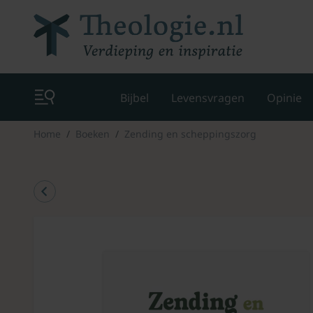
Bijbel
Levensvragen
Opinie
Home
Boeken
Zending en scheppingszorg