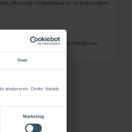
ties afkomstig uit Nederland en uit andere delen
t; Jan van der Stoep is bijzonder hoogleraar
Over
e analyseren. Onder ‘details
Marketing