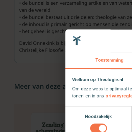
• de bundel is een verzameling artikelen van wete
van de wereld
• de bundel bestaat uit drie delen: theologie van
• de inhoud is primair gericht op mensen die zen
• het geheel is geschreven door professionals maa
David Onnekink is bijzonder hoogleraar Christelijk
Christelijke Filosofie aan Wageningen University R
Toestemming
Welkom op Theologie.nl
Meer van deze auteur
Om deze website optimaal te
tonen’ en in ons
privacyregl
Toestemmingsselectie
Noodzakelijk