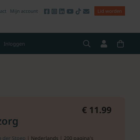
act
Mijn account
Lid worden
Inloggen
€ 11.99
zorg
n der Stoep
| Nederlands | 200 pagina's