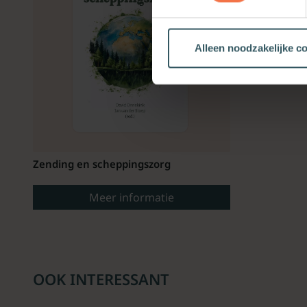
Alleen noodzakelijke c
Zending en scheppingszorg
Meer informatie
OOK INTERESSANT