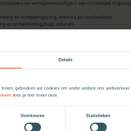
nschappers en vertegenwoordigers van christelijke organisa
 zending en scheppingszorg, thema’s en voorbeelden
ding en ontwikkelingshulp steunen
r toegankelijk voor geïnteresseerde lezers
 Ecologisch Denken aan de Theologische Universiteit Utrech
esearch.
Details
 tonen, gebruiken we cookies om onder andere ons webverkeer t
ement
lees je hier meer over.
Voorkeuren
Statistieken