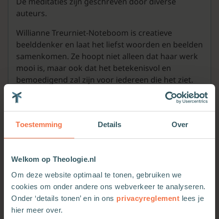
De meditaties zijn geschreven door diverse
auteurs.
Willianne Treurniet-Noteboom is creatieve
beelddenker en laat het liefst woorden en beelden
samenkomen. Ze hoopt niet alleen dat haar werk
mooi is, maar ook dat het betekenisvol en
bemoedigend zal zijn voor iedereen die het ziet.
Toestemming
Details
Over
Welkom op Theologie.nl
Om deze website optimaal te tonen, gebruiken we
cookies om onder andere ons webverkeer te analyseren.
Meer van deze auteur
Onder ‘details tonen’ en in ons
privacyreglement
lees je
hier meer over.