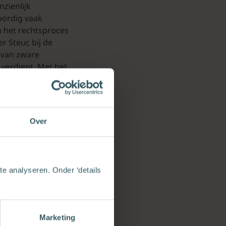
nzienlijk
ordig vaak
n het rechtsproces
 Steur, bij de
s van zware
verdient. Met het
nent op de agenda
Sommige
pecifieke
Over
eden voor het
od moest als heer
ting dat Gods
verworpen.
e analyseren. Onder ‘details
stelijke
e recente pogingen
A. van de Beek, die
e van A.H. van
Marketing
elijk is voor wat