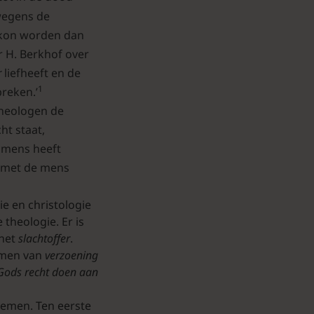
wegens de
kon worden dan
 H. Berkhof over
r
liefheeft en de
1
breken.’
 theologen de
ht staat,
e mens heeft
d met de mens
ie en christologie
theologie. Er is
 het
slachtoffer
.
ermen van
verzoening
Gods recht doen aan
oemen. Ten eerste