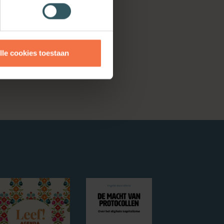
igen voorstel. Ik
s als het ultieme
lle cookies toestaan
 (de cursiveringen