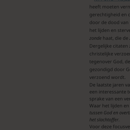
heeft moeten ver
gerechtigheid en 
door de dood van 
het lijden en ster
zonde
haat, die de
Dergelijke citaten
christelijke verzo
tegenover God, d
gezondigd door Go
verzoend wordt.
De laatste jaren v
een interessante 
sprake van een ve
Waar het lijden e
tussen God en overt
het slachtoffer
.
Voor deze focusve