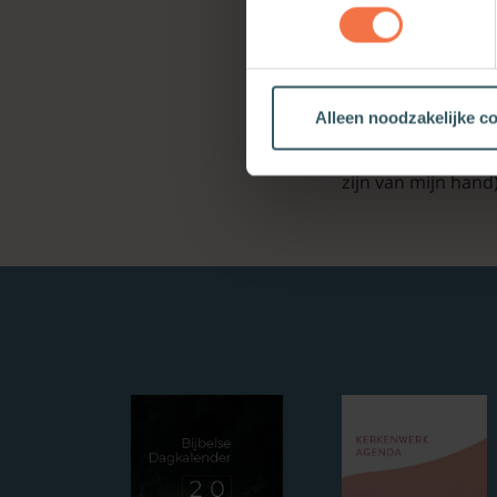
er binnen zijn sche
noem dit een chris
slachtoffer (§ 4).
>> Meer lezen? Do
Alleen noodzakelijke c
1. H. Berkhof,
Chris
zijn van mijn hand)