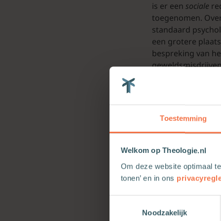
is er een
sociale
re
toegenomen. Over
standaard psychol
een grotere plaats
bespreking van het
geweldsmisdrijven
Rooms Katholieke 
van de kerk geplaa
De tweede reden, d
theologen menen n
Toestemming
problemen in de v
lijden en sterven 
en eigenaar van 
Welkom op Theologie.nl
toorn tegen de zo
Om deze website optimaal te
Beide zijn mijns i
tonen’ en in ons
privacyregl
verzoeningsleer te
om het slachtoffer
Toestemmingsselectie
meent dat God zelf
Noodzakelijk
Veluw, die verdedi