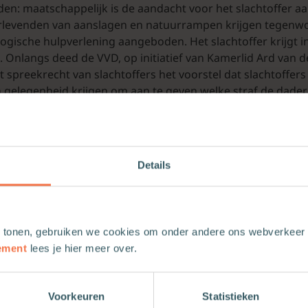
den: maatschappelijk is de aandacht voor het slachtoffer aa
levenden van aanslagen en natuurrampen krijgen tegenwo
ogische hulpverlening aangeboden. Het slachtoffer krijgt i
. Onlangs deed de VVD, op initiatief van Kamerlid Ard van der
 spreekrecht van slachtoffers het voorstel dat slachtoffer
 gelegenheid krijgen om aan te geven welke straf de dader 
misbruikschandaal is de rol van het slachtoffer ook promi
tst.
ie misschien uit de eerste voortvloeit, is een
theologische
. 
amelijk dat een bepaalde opvatting van slachtofferschap s
Details
erzoeningsleer oplost. Zo denken enkelen dat de diepste r
van Christus was dat God
recht wil doen aan het slachtoffer
; G
de schepping
compensatie bieden aan het slachtoffer
. De opvat
nde en de zondaar gestild moest worden, wordt door hen 
 tonen, gebruiken we cookies om onder andere ons webverkeer t
nziens goede redenen om de rol van het slachtoffer in de chri
ement
lees je hier meer over.
 heroverwegen. In dit artikel analyseer en evalueer ik twe
 een centrale plaats te geven in de verzoeningsleer, die van 
 de schuld op zich nam en daardoor dader werd (§ 2), en di
Voorkeuren
Statistieken
gt dat God als eigenaar van de kosmos zakelijk verantwoord