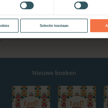
pping gebeurt (§ 3). In de laatste sectie presenteer ik een e
tologisch model, omdat hierin gedacht wordt vanuit Christu
wnload op de website van Boekencentrum het hele artikel.
ookies
Selectie toestaan
A
telijk geloof: Een inleiding tot de geloofsleer
, Nijkerk 1985, 301
.
Nieuwe boeken