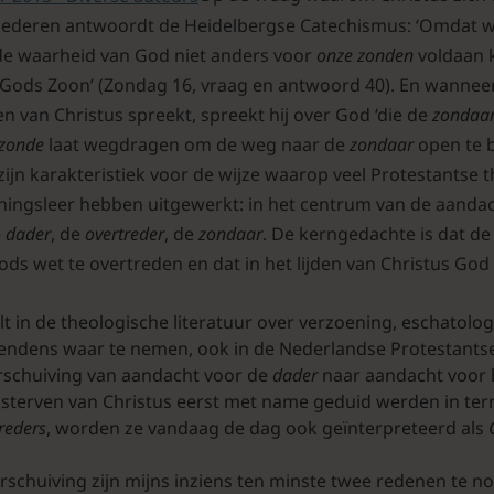
nederen antwoordt de Heidelbergse Catechismus: ‘Omdat 
de waarheid van God niet anders voor
onze zonden
voldaan 
Gods Zoon’ (Zondag 16, vraag en antwoord 40). En wanneer
ven van Christus spreekt, spreekt hij over God ‘die de
zondaa
zonde
laat wegdragen om de weg naar de
zondaar
open te 
 zijn karakteristiek voor de wijze waarop veel Protestantse
eningsleer hebben uitgewerkt: in het centrum van de aandac
e
dader
, de
overtreder
, de
zondaar
. De kerngedachte is dat d
ds wet te overtreden en dat in het lijden van Christus Go
alt in de theologische literatuur over verzoening, eschatolog
tendens waar te nemen, ook in de Nederlandse Protestantse 
rschuiving van aandacht voor de
dader
naar aandacht voor
n sterven van Christus eerst met name geduid werden in t
reders
, worden ze vandaag de dag ook geïnterpreteerd als
rschuiving zijn mijns inziens ten minste twee redenen te n