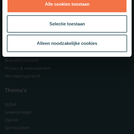
Alle cookies toestaan
Theologie.nl
Lid worden
Selectie toestaan
Over ons
Nieuwsbrieven
Alleen noodzakelijke cookies
Veelgestelde vragen
Contact
Branded content
Privacy & voorwaarden
Herroepingsrecht
Thema's
Bijbel
Levensvragen
Opinie
Spiritualiteit