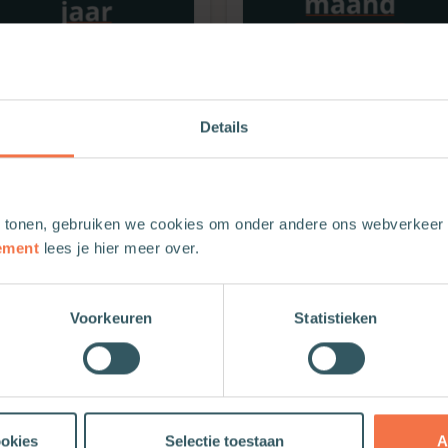
Details
Theologie.nl Premium
Theologie.nl Premium
jaarabonnement
studentenabo voor € 4,9
 tonen, gebruiken we cookies om onder andere ons webverkeer t
€
119,99
€
11,99
ement
lees je hier meer over.
In winkelwagen
In winkelwagen
Voorkeuren
Statistieken
ookies
Selectie toestaan
A