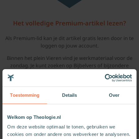
Het volledige Premium-artikel lezen?
Als Premium-lid kan je dit artikel gratis lezen door in te
loggen op jouw account.
Binnen het plein Vieren vind je werkmateriaal voor de
zondag. Je kunt zoeken op Bijbelvers of bijzondere
dagen in het kerkelijk jaar. Als Premium-lid krijg je
toegang tot nog veel meer diepgaande artikelen,
preekschetsen, exegeses en kindermomenten. Ideaal
voor professionals in de kerk.
Toestemming
Details
Over
Log in en lees onbeperkt alles op Theologie.nl. Nog
geen lid?
Welkom op Theologie.nl
Om deze website optimaal te tonen, gebruiken we
De 1e maand Theologie.nl Premium is gratis,
cookies om onder andere ons webverkeer te analyseren.
daarna € 11,99 p.m.