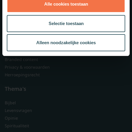
Alle cookies toestaan
Theologie.nl
Lid worden
Selectie toestaan
Over ons
Nieuwsbrieven
Alleen noodzakelijke cookies
Veelgestelde vragen
Contact
Branded content
Privacy & voorwaarden
Herroepingsrecht
Thema's
Bijbel
Levensvragen
Opinie
Spiritualiteit