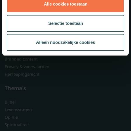
Alle cookies toestaan
Theologie.nl
Lid worden
Selectie toestaan
Over ons
Nieuwsbrieven
Alleen noodzakelijke cookies
Veelgestelde vragen
Contact
Branded content
Privacy & voorwaarden
Herroepingsrecht
Thema's
Bijbel
Levensvragen
Opinie
Spiritualiteit